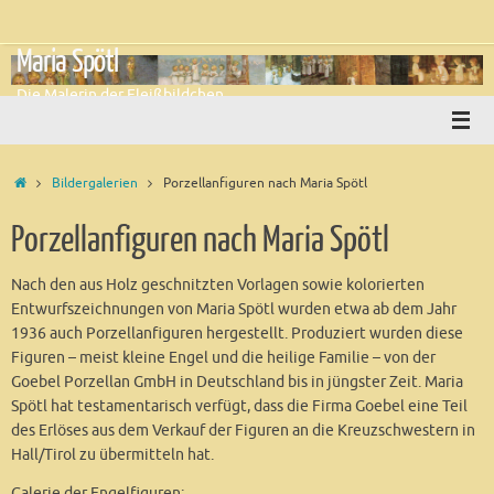
Zum
Inhalt
Maria Spötl
springen
Die Malerin der Fleißbildchen
Start
Bildergalerien
Porzellanfiguren nach Maria Spötl
Porzellanfiguren nach Maria Spötl
Nach den aus Holz geschnitzten Vorlagen sowie kolorierten
Entwurfszeichnungen von Maria Spötl wurden etwa ab dem Jahr
1936 auch Porzellanfiguren hergestellt. Produziert wurden diese
Figuren – meist kleine Engel und die heilige Familie – von der
Goebel Porzellan GmbH in Deutschland bis in jüngster Zeit. Maria
Spötl hat testamentarisch verfügt, dass die Firma Goebel eine Teil
des Erlöses aus dem Verkauf der Figuren an die Kreuzschwestern in
Hall/Tirol zu übermitteln hat.
Galerie der Engelfiguren: